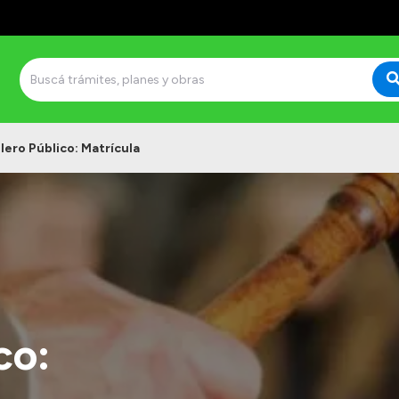
llero Público: Matrícula
co: