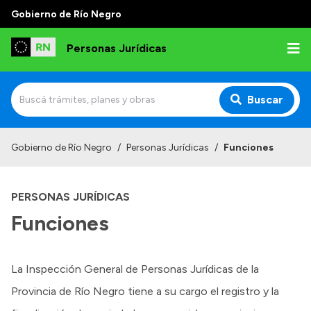
Gobierno de Río Negro
Personas Jurídicas
Buscar
Inicio
Gobierno de Río Negro
/
Personas Jurídicas
/
Funciones
Institucional
PERSONAS JURÍDICAS
Funciones
Funciones
Autoridades
Delegaciones
La Inspección General de Personas Jurídicas de la
Normativa
Provincia de Río Negro tiene a su cargo el registro y la
Gestión