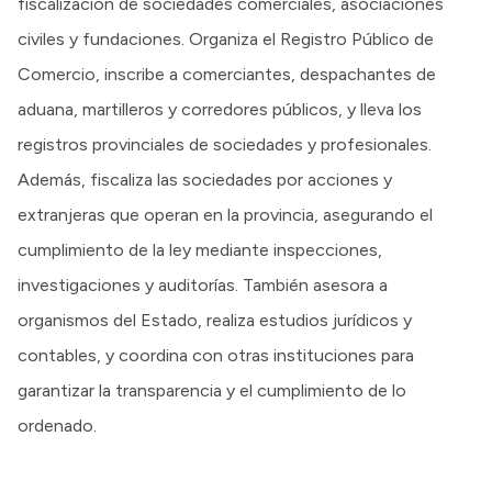
fiscalización de sociedades comerciales, asociaciones
civiles y fundaciones. Organiza el Registro Público de
Transparencia
Comercio, inscribe a comerciantes, despachantes de
aduana, martilleros y corredores públicos, y lleva los
Presupuesto
registros provinciales de sociedades y profesionales.
Boletín Oficial
Además, fiscaliza las sociedades por acciones y
Compras y licitaciones
extranjeras que operan en la provincia, asegurando el
Consulta de expedientes
cumplimiento de la ley mediante inspecciones,
Consulta de pago a proveedores
investigaciones y auditorías. También asesora a
Convocatorias
organismos del Estado, realiza estudios jurídicos y
Intranet
contables, y coordina con otras instituciones para
Login
garantizar la transparencia y el cumplimiento de lo
ordenado.