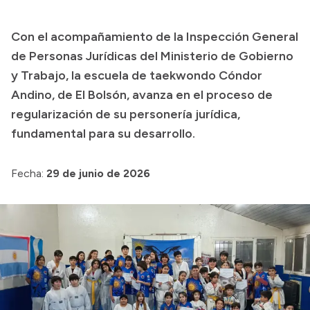
Con el acompañamiento de la Inspección General
Transparencia
de Personas Jurídicas del Ministerio de Gobierno
Presupuesto
y Trabajo, la escuela de taekwondo Cóndor
Andino, de El Bolsón, avanza en el proceso de
Boletín Oficial
regularización de su personería jurídica,
Compras y licitaciones
fundamental para su desarrollo.
Consulta de expedientes
Consulta de pago a proveedores
Fecha:
29 de junio de 2026
Convocatorias
Intranet
Login