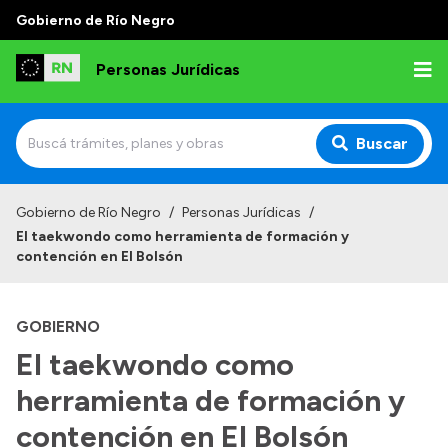
Gobierno de Río Negro
Personas Jurídicas
Buscar
Inicio
Gobierno de Río Negro
/
Personas Jurídicas
/
El taekwondo como herramienta de formación y
Institucional
contención en El Bolsón
Funciones
GOBIERNO
Autoridades
El taekwondo como
Delegaciones
herramienta de formación y
Normativa
Gestión
contención en El Bolsón