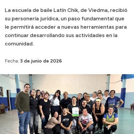
La escuela de baile Latín Chik, de Viedma, recibió
su personería jurídica, un paso fundamental que
Transparencia
le permitirá acceder a nuevas herramientas para
Presupuesto
continuar desarrollando sus actividades en la
Boletín Oficial
comunidad.
Compras y licitaciones
Consulta de expedientes
Fecha:
3 de junio de 2026
Consulta de pago a proveedores
Convocatorias
Intranet
Login