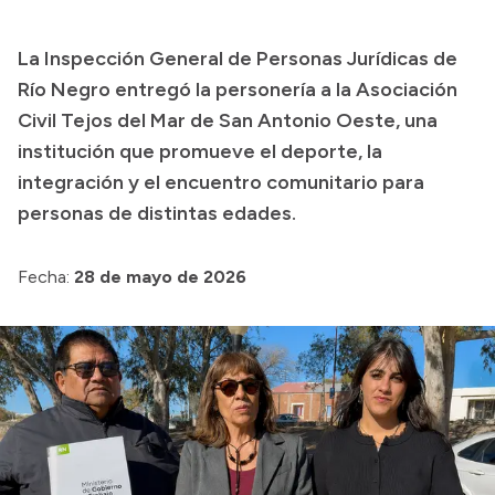
La Inspección General de Personas Jurídicas de
Transparencia
Río Negro entregó la personería a la Asociación
Presupuesto
Civil Tejos del Mar de San Antonio Oeste, una
institución que promueve el deporte, la
Boletín Oficial
integración y el encuentro comunitario para
Compras y licitaciones
personas de distintas edades.
Consulta de expedientes
Consulta de pago a proveedores
Fecha:
28 de mayo de 2026
Convocatorias
Intranet
Login