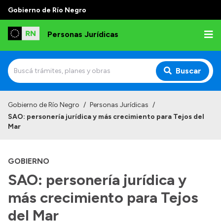
Gobierno de Río Negro
Personas Jurídicas
Buscar
Inicio
Gobierno de Río Negro
/
Personas Jurídicas
/
SAO: personería jurídica y más crecimiento para Tejos del
Institucional
Mar
Funciones
GOBIERNO
Autoridades
SAO: personería jurídica y
Delegaciones
más crecimiento para Tejos
Normativa
Gestión
del Mar