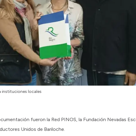
 instituciones locales
documentación fueron la Red PINOS, la Fundación Nevadas Esc
ductores Unidos de Bariloche.