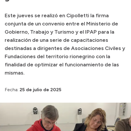
Este jueves se realizó en Cipolletti la firma
Transparencia
conjunta de un convenio entre el Ministerio de
Presupuesto
Gobierno, Trabajo y Turismo y el IPAP para la
realización de una serie de capacitaciones
Boletín Oficial
destinadas a dirigentes de Asociaciones Civiles y
Compras y licitaciones
Fundaciones del territorio rionegrino con la
Consulta de expedientes
finalidad de optimizar el funcionamiento de las
Consulta de pago a proveedores
mismas.
Convocatorias
Intranet
Fecha:
25 de julio de 2025
Login